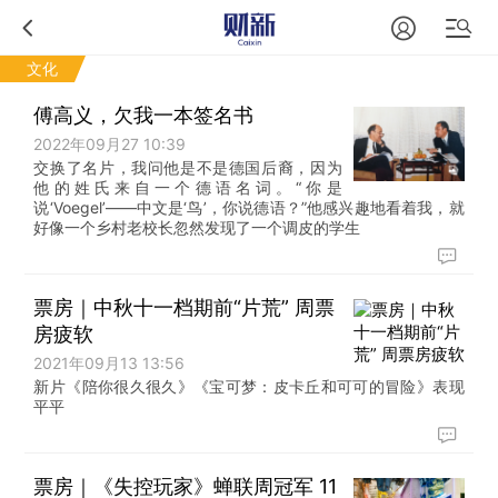
文化
傅高义，欠我一本签名书
2022年09月27 10:39
交换了名片，我问他是不是德国后裔，因为
他的姓氏来自一个德语名词。“你是
说‘Voegel’——中文是‘鸟’，你说德语？”他感兴趣地看着我，就
好像一个乡村老校长忽然发现了一个调皮的学生
票房｜中秋十一档期前“片荒” 周票
房疲软
2021年09月13 13:56
新片《陪你很久很久》《宝可梦：皮卡丘和可可的冒险》表现
平平
票房｜《失控玩家》蝉联周冠军 11