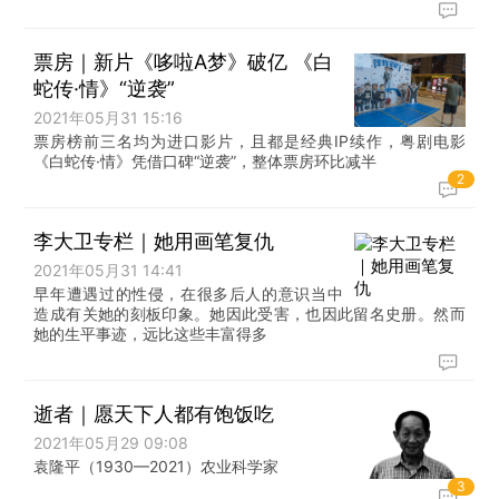
票房｜新片《哆啦A梦》破亿 《白
蛇传·情》“逆袭”
2021年05月31 15:16
票房榜前三名均为进口影片，且都是经典IP续作，粤剧电影
《白蛇传·情》凭借口碑“逆袭”，整体票房环比减半
2
李大卫专栏｜她用画笔复仇
2021年05月31 14:41
早年遭遇过的性侵，在很多后人的意识当中
造成有关她的刻板印象。她因此受害，也因此留名史册。然而
她的生平事迹，远比这些丰富得多
逝者｜愿天下人都有饱饭吃
2021年05月29 09:08
袁隆平（1930—2021）农业科学家
3